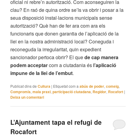
oficial ni rebre’n autorització. Com aconseguiren la
clau? En raó de quina ordre se’ls va obrir i posar a la
seua disposició instal·lacions municipals sense
autorització? Què han de fer ara com ara els
funcionaris que donen garantia de l’aplicació de la
llei en la nostra administració local? Coneguda i
reconeguda la irregularitat, quin expedient
sancionador pertoca obrir? El que
de cap manera
podem acceptar
com a ciutadania és
l’aplicació
impune de la llei de l’embut
.
Publicat dins de
Cultura
|
Etiquetat com a
abús de poder
,
comeig
,
Compromís
,
mala praxi
,
participació ciutadana
,
Regidor
,
Rocafort
|
Deixa un comentari
L’Ajuntament tapa el refugi de
Rocafort