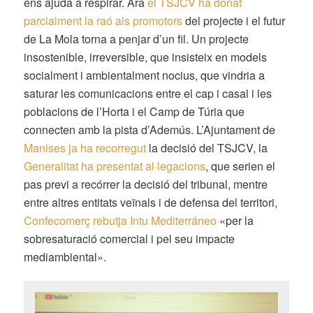
ens ajuda a respirar. Ara
el TSJCV ha donat
parcialment la raó als promotors
del projecte i el futur
de La Mola torna a penjar d’un fil. Un projecte
insostenible, irreversible, que insisteix en models
socialment i ambientalment nocius, que vindria a
saturar les comunicacions entre el cap i casal i les
poblacions de l’Horta i el Camp de Túria que
connecten amb la pista d’Ademús. L’A
juntament de
Manises ja ha recorregut
la decisió del TSJCV, la
Generalitat ha presentat al·legacions
, que serien el
pas previ a recórrer la decisió del tribunal, mentre
entre altres entitats veïnals i de defensa del territori,
Confecomerç rebutja Intu Mediterráneo
«per la
sobresaturació comercial i pel seu impacte
mediambiental».