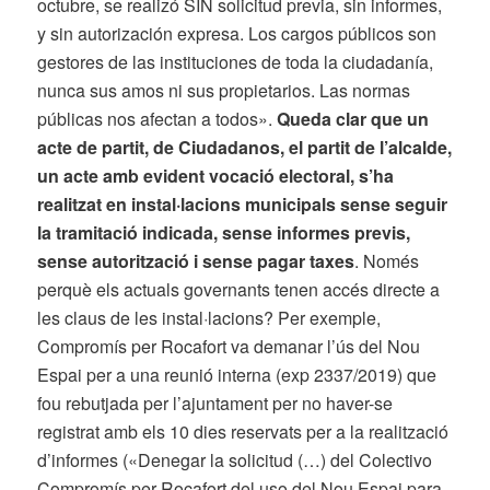
octubre, se realizó SIN solicitud previa, sin informes,
y sin autorización expresa.
Los cargos públicos son
gestores de las instituciones de toda la ciudadanía,
nunca sus amos ni sus propietarios. Las normas
públicas nos afectan a todos».
Queda clar que un
acte de partit, de Ciudadanos, el partit de l’alcalde,
un acte amb evident vocació electoral, s’ha
realitzat en instal·lacions municipals sense seguir
la tramitació indicada, sense informes previs,
sense autorització i sense pagar taxes
. Només
perquè els actuals governants tenen accés directe a
les claus de les instal·lacions? Per exemple,
Compromís per Rocafort va demanar l’ús del Nou
Espai per a una reunió interna (exp 2337/2019) que
fou rebutjada per l’ajuntament per no haver-se
registrat amb els 10 dies reservats per a la realització
d’informes («Denegar la solicitud (…) del Colectivo
Compromís per Rocafort del uso del Nou Espai para