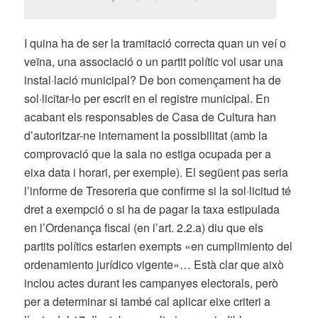
I quina ha de ser la tramitació correcta quan un veí o
veïna, una associació o un partit polític vol usar una
instal·lació municipal? De bon començament ha de
sol·licitar-lo per escrit en el registre municipal. En
acabant els responsables de Casa de Cultura han
d’autoritzar-ne internament la possibilitat (amb la
comprovació que la sala no estiga ocupada per a
eixa data i horari, per exemple). El següent pas seria
l’informe de Tresoreria que confirme si la sol·licitud té
dret a exempció o si ha de pagar la taxa estipulada
en l’Ordenança fiscal (en l’art. 2.2.a) diu que els
partits polítics estarien exempts «en cumplimiento del
ordenamiento jurídico vigente»… Està clar que això
inclou actes durant les campanyes electorals, però
per a determinar si també cal aplicar eixe criteri a