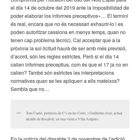
el día 14 de octubre del 2019 ante la imposibilidad de
poder elaborar los informes preceptivos»… El termini
és real, encara que no és necessari exhaurir-lo i es
poden autoritzar cessions en menys temps, quan no
tenen cap problema tècnic). Cal acceptar que a la
pròxima la sol·licitud haurà de ser amb més previsió,
d’acord, són les regles estrictes. Però si el dia 14
calien informes preceptius, com és que el 17 ja no en
calien? També són estrictes les interpretacions
normatives quan se les apliquen a ells mateixos?
Sembla que no…
Toni Cantó, portaveu de C’s en les Corts, i Guillermo José, actual
alcalde de Rocafort, en una visita a Villa Amparo.
En la notícia del dissabte 2 de novembre de l’edició