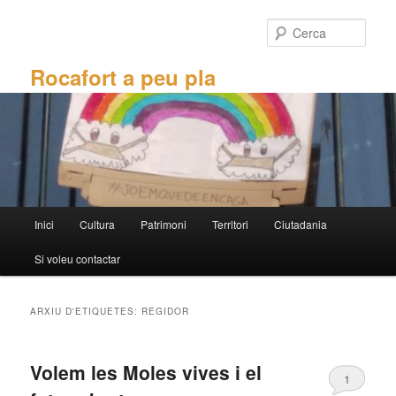
Aneu
Aneu
al
al
Cerca
contingut
contingut
principal
secundari
Rocafort a peu pla
Menú
Inici
Cultura
Patrimoni
Territori
Ciutadania
principal
Si voleu contactar
ARXIU D'ETIQUETES:
REGIDOR
Volem les Moles vives i el
1