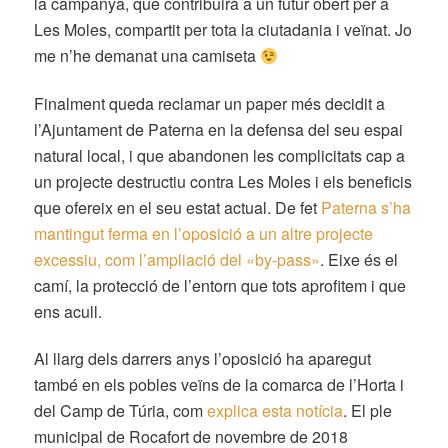
la campanya, que contribuirà a un futur obert per a
Les Moles, compartit per tota la ciutadania i veïnat. Jo
me n’he demanat una camiseta
Finalment queda reclamar un paper més decidit a
l’Ajuntament de Paterna en la defensa del seu espai
natural local, i que abandonen les complicitats cap a
un projecte destructiu contra Les Moles i els beneficis
que ofereix en el seu estat actual. De fet
Paterna s’ha
mantingut ferma en l’oposició a un altre projecte
excessiu, com l’ampliació del «by-pass»
. Eixe és el
camí, la protecció de l’entorn que tots aprofitem i que
ens acull.
Al llarg dels darrers anys l’oposició ha aparegut
també en els pobles veïns de la comarca de l’Horta i
del Camp de Túria, com
explica esta notícia
. El ple
municipal de Rocafort de novembre de 2018