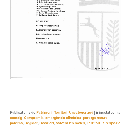
Publicat dins de
Patrimoni
,
Territori
,
Uncategorized
|
Etiquetat com a
comeig
,
Compromís
,
emergència climàtica
,
paratge natural
,
paterna
,
Regidor
,
Rocafort
,
salvem les moles
,
Territori
|
1
resposta