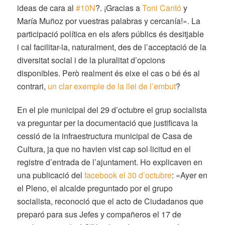
ideas de cara al
#
10N
?
.‬
‪¡Gracias a
Toni Cantó
y
María Muñoz por vuestras palabras y cercanía!». La
participació política en els afers públics és desitjable
i cal facilitar-la, naturalment, des de l’acceptació de la
diversitat social i de la pluralitat d’opcions
disponibles. Però realment és eixe el cas o bé és al
contrari,
un clar exemple de la llei de l’embut
?
En el ple municipal del 29 d’octubre el grup socialista
va preguntar per la documentació que justificava la
cessió de la infraestructura municipal de Casa de
Cultura, ja que no havien vist cap sol·licitud en el
registre d’entrada de l’ajuntament. Ho explicaven en
una publicació del
facebook el 30 d’octubre
:
«Ayer en
el Pleno, el alcalde preguntado por el grupo
socialista, reconoció que el acto de Ciudadanos que
preparó para sus Jefes y compañeros el 17 de