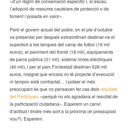
«d’un règim de conservació específic i, si escau,
l’adopció de mesures cautelars de protecció o de
foment i posada en valor».
Però el govern actual del poble, en el ple d’octubre
va presentar per despatx extraordinari destinar-ne el
superàvit a les tanques del camp de futbol (16 mil
euros), el paviment del frontó (18 mil), equipaments
de parcs públics (31 mil), soterrar línies elèctriques
(40 mil), i per al parc Fontestad destinen 528 mil
euros, malgrat que encara no té projecte d’execució
ni tampoc està contractat… I potser el més
preocupant és que no pensaven fer cas dels
resultats
del Participarc
«perquè no els agradava el resultat de
la participació ciutadana». Esperem un canvi
d’actitud i tindre més sort a la pròxima (el pressupost
nou?). Esperem.