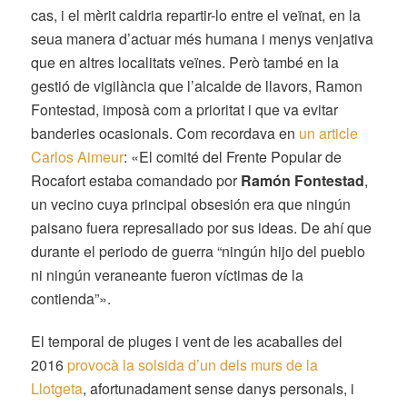
cas, i el mèrit caldria repartir-lo entre el veïnat, en la
seua manera d’actuar més humana i menys venjativa
que en altres localitats veïnes. Però també en la
gestió de vigilància que l’alcalde de llavors, Ramon
Fontestad, imposà com a prioritat i que va evitar
banderies ocasionals. Com recordava en
un article
Carlos Aimeur
: «El comité del Frente Popular de
Rocafort estaba comandado por
Ramón Fontestad
,
un vecino cuya principal obsesión era que ningún
paisano fuera represaliado por sus ideas. De ahí que
durante el periodo de guerra “ningún hijo del pueblo
ni ningún veraneante fueron víctimas de la
contienda”».
El temporal de pluges i vent de les acaballes del
2016
provocà la solsida d’un dels murs de la
Llotgeta
, afortunadament sense danys personals, i