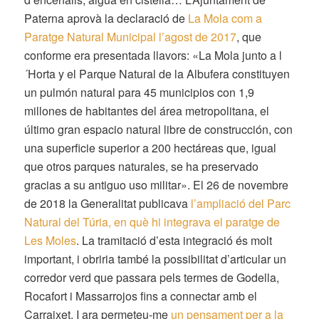
Paterna aprovà la declaració de
La Mola com a
Paratge Natural Municipal l’agost de 2017
, que
conforme era presentada llavors: «La Mola junto a l
´Horta y el Parque Natural de la Albufera constituyen
un pulmón natural para 45 municipios con 1,9
millones de habitantes del área metropolitana, el
último gran espacio natural libre de construcción, con
una superficie superior a 200 hectáreas que, igual
que otros parques naturales, se ha preservado
gracias a su antiguo uso militar». El 26 de novembre
de 2018 la Generalitat publicava
l’ampliació del Parc
Natural del Túria, en què hi integrava el paratge de
Les Moles
. La tramitació d’esta integració és molt
important, i obriria també la possibilitat d’articular un
corredor verd que passara pels termes de Godella,
Rocafort i Massarrojos fins a connectar amb el
Carraixet. I ara permeteu-me
un pensament per a la