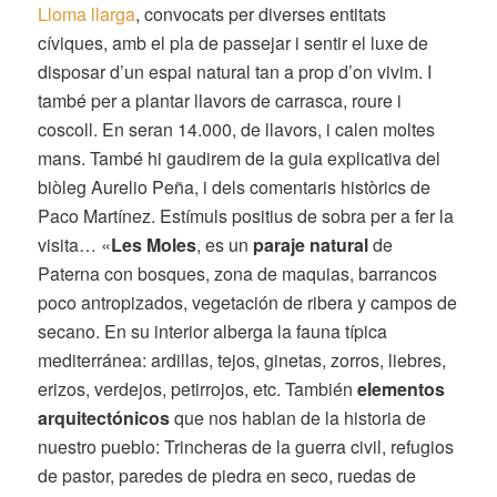
Lloma llarga
, convocats per diverses entitats
cíviques, amb el pla de passejar i sentir el luxe de
disposar d’un espai natural tan a prop d’on vivim. I
també per a plantar llavors de carrasca, roure i
coscoll. En seran 14.000, de llavors, i calen moltes
mans. També hi gaudirem de la guia explicativa del
biòleg Aurelio Peña, i dels comentaris històrics de
Paco Martínez. Estímuls positius de sobra per a fer la
visita… «
Les Moles
, es un
paraje natural
de
Paterna con bosques, zona de maquias, barrancos
poco antropizados, vegetación de ribera y campos de
secano. En su interior alberga la fauna típica
mediterránea: ardillas, tejos, ginetas, zorros, liebres,
erizos, verdejos, petirrojos, etc. También
elementos
arquitectónicos
que nos hablan de la historia de
nuestro pueblo: Trincheras de la guerra civil, refugios
de pastor, paredes de piedra en seco, ruedas de