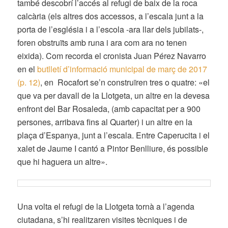
també descobrí l’accés al refugi de baix de la roca
calcària (els altres dos accessos, a l’escala junt a la
porta de l’església i a l’escola -ara llar dels jubilats-,
foren obstruïts amb runa i ara com ara no tenen
eixida). Com recorda el cronista Juan Pérez Navarro
en el
butlletí d’informació municipal de març de 2017
(p. 12)
, en Rocafort se’n construïren tres o quatre: «el
que va per davall de la Llotgeta, un altre en la devesa
enfront del Bar Rosaleda, (amb capacitat per a 900
persones, arribava fins al Quarter) i un altre en la
plaça d’Espanya, junt a l’escala. Entre Caperucita i el
xalet de Jaume I cantó a Pintor Benlliure, és possible
que hi haguera un altre».
Una volta el refugi de la Llotgeta tornà a l’agenda
ciutadana, s’hi realitzaren visites tècniques i de