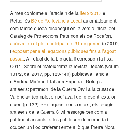
A més conforme a l’article 4 de la
llei 9/2017
el
Refugi és
Bé de Rellevància Local
automàticament,
com també queda reconegut en la versió inicial del
Catàleg de Proteccions Patrimonials de Rocafort,
aprovat en el ple municipal del 31 de gener
de 2019;
i
exposat per a al·legacions públiques fins a l’agost
passat
. Al refugi de la Llotgeta li correspon la fitxa
C011. Sobre el mateix tema la revista Debats (volum
131/2, del 2017, pp. 123-140) publicava l’article
d’Andrea Moreno i Tatiana Sapena «Refugis
antiaeris: patrimoni de la Guerra Civil a la ciutat de
València» (complet en pdf avall del present text), on
diuen (p. 132): «En aquest nou context, els refugis
antiaeris de la Guerra Civil ressorgeixen com a
patrimoni associat a les polítiques de memòria i
ocupen un lloc preferent entre allò que Pierre Nora