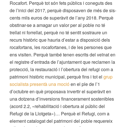
Rocafort. Perquè tot són fets públics i coneguts des
de l’inici del 2017, perquè disposaven de més de sis-
cents mils euros de superàvit de l’any 2018. Perquè
obstinar-se a amagar un valor per al poble no té
trellat ni forrellat, perquè no té sentit sostraure un
recurs històric que hauria d’estar a disposició dels
rocafortans, les rocafortanes, i de les persones que
ens visiten. Perquè també tenen escrits del veïnat en
el registre d’entrada de l’ajuntament que reclamen la
protecció, la restauració i l’obertura del refugi com a
patrimoni històric municipal, perquè fins i tot el
grup
socialista presentà una moció
en el ple de l’1
d’octubre en què proposava invertir el superàvit en
una dotzena d’inversions financerament sostenibles
(acord 2.2, «rehabilitació i obertura al públic del
Refugi de la Llotgeta»)… Perquè el Refugi, com a
element catalogat del patrimoni del poble requereix