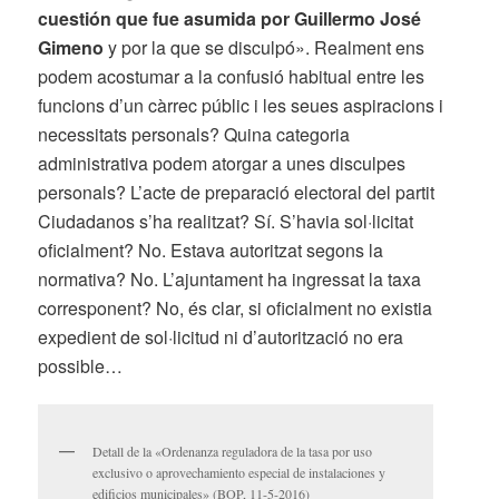
cuestión que fue asumida por Guillermo José
Gimeno
y por la que se disculpó». Realment ens
podem acostumar a la confusió habitual entre les
funcions d’un càrrec públic i les seues aspiracions i
necessitats personals? Quina categoria
administrativa podem atorgar a unes disculpes
personals? L’acte de preparació electoral del partit
Ciudadanos s’ha realitzat? Sí. S’havia sol·licitat
oficialment? No. Estava autoritzat segons la
normativa? No. L’ajuntament ha ingressat la taxa
corresponent? No, és clar, si oficialment no existia
expedient de sol·licitud ni d’autorització no era
possible…
Detall de la «Ordenanza reguladora de la tasa por uso
exclusivo o aprovechamiento especial de instalaciones y
edificios municipales» (BOP, 11-5-2016)