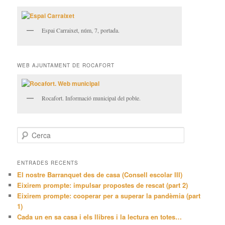
Espai Carraixet, núm, 7, portada.
WEB AJUNTAMENT DE ROCAFORT
Rocafort. Informació municipal del poble.
C
e
r
c
ENTRADES RECENTS
a
El nostre Barranquet des de casa (Consell escolar III)
Eixirem prompte: impulsar propostes de rescat (part 2)
Eixirem prompte: cooperar per a superar la pandèmia (part
1)
Cada un en sa casa i els llibres i la lectura en totes…