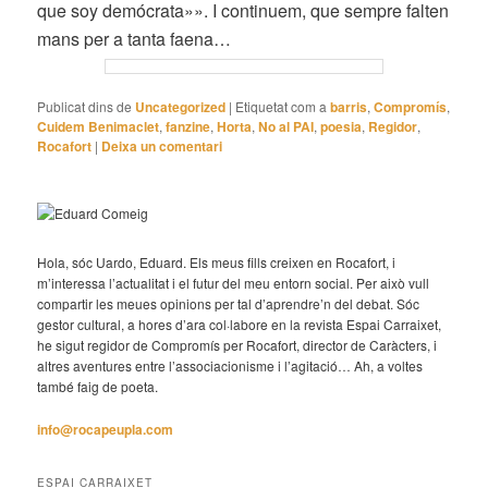
que soy demócrata»». I continuem, que sempre falten
mans per a tanta faena…
Publicat dins de
Uncategorized
|
Etiquetat com a
barris
,
Compromís
,
Cuidem Benimaclet
,
fanzine
,
Horta
,
No al PAI
,
poesia
,
Regidor
,
Rocafort
|
Deixa un comentari
Hola, sóc Uardo, Eduard. Els meus fills creixen en Rocafort, i
m’interessa l’actualitat i el futur del meu entorn social. Per això vull
compartir les meues opinions per tal d’aprendre’n del debat. Sóc
gestor cultural, a hores d’ara col·labore en la revista Espai Carraixet,
he sigut regidor de Compromís per Rocafort, director de Caràcters, i
altres aventures entre l’associacionisme i l’agitació… Ah, a voltes
també faig de poeta.
info@rocapeupla.com
ESPAI CARRAIXET