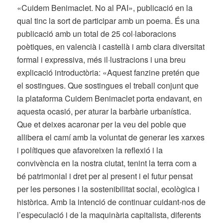
«Cuidem Benimaclet. No al PAI», publicació en la
qual tinc la sort de participar amb un poema. És una
publicació amb un total de 25 col·laboracions
poètiques, en valencià i castellà i amb clara diversitat
formal i expressiva, més il·lustracions i una breu
explicació introductòria: «Aquest fanzine pretén que
el sostingues. Que sostingues el treball conjunt que
la plataforma Cuidem Benimaclet porta endavant, en
aquesta ocasió, per aturar la barbàrie urbanística.
Que et deixes acaronar per la veu del poble que
allibera el camí amb la voluntat de generar les xarxes
i polítiques que afavoreixen la reflexió i la
convivència en la nostra ciutat, tenint la terra com a
bé patrimonial i dret per al present i el futur pensat
per les persones i la sostenibilitat social, ecològica i
històrica. Amb la intenció de continuar cuidant-nos de
l’especulació i de la maquinària capitalista, diferents