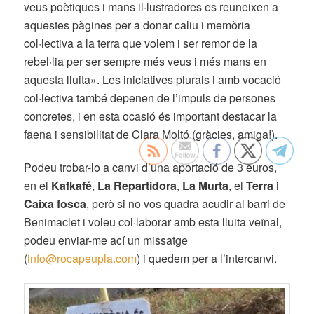
veus poètiques i
mans il·lustradores es reuneixen a
aquestes pàgines per a donar caliu i memòria
col·lectiva a la terra que volem i ser remor de la
rebel·lia per ser sempre més veus i més mans en
aquesta lluita». Les iniciatives plurals i amb vocació
col·lectiva també depenen de l’impuls de persones
concretes, i en esta ocasió és important destacar la
faena i sensibilitat de Clara Moltó (gràcies, amiga!).
Podeu trobar-lo a canvi d’una aportació de 3 euros,
en el
Kafkafé
,
La Repartidora
,
La Murta
, el
Terra
i
Caixa fosca
, però si no vos quadra acudir al barri de
Benimaclet i voleu col·laborar amb esta lluita veïnal,
podeu enviar-me ací un missatge
(
info@rocapeupla.com
) i quedem per a l’intercanvi.