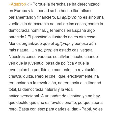
«Agitprop»
: «Porque la derecha se ha derechizado
en Europa y la libertad se ha hecho liberalismo
parlamentario y financiero. El
agitprop
no es sino una
vuelta a la democracia natural de las cosas, contra la
democracia nominal. ¿Tenemos en España algo
parecido? El pasotismo ilustrado no es otra cosa.
Menos organizado que el
agitprop
, y por eso aún
más natural. Un
agitprop
en estado casi vegetal.
Nuestros conservadores se alivian mucho cuando
ven que la juventud’ pasa de política y que la
revolución ha perdido su momento. La revolución
clásic
a, quizá. Pero el cheli que, efectivamente, ha
renunciado a la revolución, no renuncia a la libertad
total, la democracia
natural y la vida
anticonvencional. A un padre de nicotina ya no hay
que decirle que uno es revolucionario, porque suena
retro. Basta con esto para darles el día: «Papá, yo es