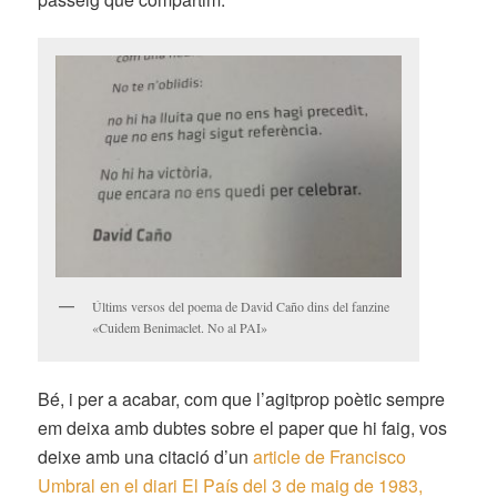
Últims versos del poema de David Caño dins del fanzine
«Cuidem Benimaclet. No al PAI»
Bé, i per a acabar, com que l’agitprop poètic sempre
em deixa amb dubtes sobre el paper que hi faig, vos
deixe amb una citació d’un
article de Francisco
Umbral en el diari El País del 3 de maig de 1983,