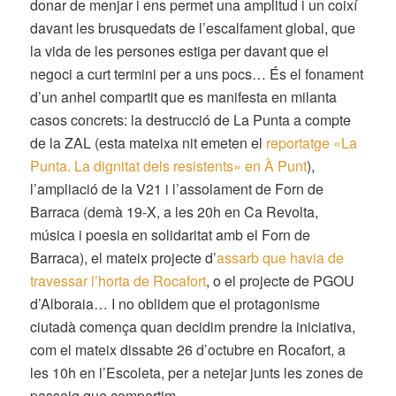
donar de menjar i ens permet una amplitud i un coixí
davant les brusquedats de l’escalfament global, que
la vida de les persones estiga per davant que el
negoci a curt termini per a uns pocs… És el fonament
d’un anhel compartit que es manifesta en milanta
casos concrets: la destrucció de La Punta a compte
de la ZAL (esta mateixa nit emeten el
reportatge «La
Punta. La dignitat dels resistents» en À Punt
),
l’ampliació de la V21 i l’assolament de Forn de
Barraca (demà 19-X, a les 20h en Ca Revolta,
música i poesia en solidaritat amb el Forn de
Barraca), el mateix projecte d’
assarb que havia de
travessar l’horta de Rocafort
, o el projecte de PGOU
d’Alboraia… I no oblidem que el protagonisme
ciutadà comença quan decidim prendre la iniciativa,
com el mateix dissabte 26 d’octubre en Rocafort, a
les 10h en l’Escoleta, per a netejar junts les
zones de
passeig que compartim.