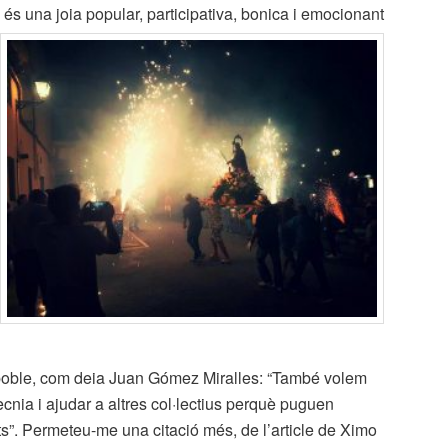
 una joia popular, participativa, bonica i
emocionant
 poble, com deia Juan Gómez Miralles: “També volem
ècnia i ajudar a altres col·lectius perquè puguen
ats”. Permeteu-me una citació més, de l’article de Ximo