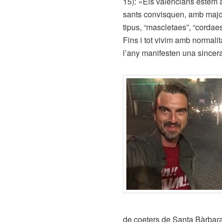
15):
«Els valencians estem a
sants convisquen, amb majo
tipus, “mascletaes”, “cordaes
Fins i tot vivim amb normali
l’any manifesten una sincera
de coeters de Santa Bàrbara.