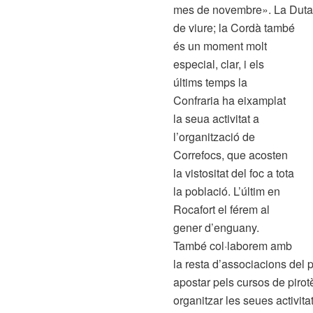
mes de novembre». La Duta és
de viure; la Cordà també
és un moment molt
especial, clar, i els
últims temps la
Confraria ha eixamplat
la seua activitat a
l’organització de
Correfocs, que acosten
la vistositat del foc a tota
la població. L’últim en
Rocafort el férem al
gener d’enguany.
També col·laborem amb
la resta d’associacions del
apostar pels cursos de pirot
organitzar les seues activit