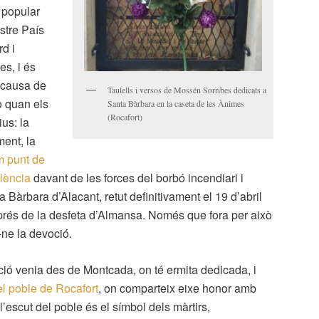
 popular
ostre País
rd i
es, i és
 causa de
Taulells i versos de Mossén Sorribes dedicats a
o quan els
Santa Bàrbara en la caseta de les Ànimes
(Rocafort)
us: la
ment, la
im punt de
lència
davant de les forces del borbó incendiari i
ta Bàrbara d’Alacant, retut definitivament el 19 d’abril
rés de la desfeta d’Almansa. Només que fora per això
-ne la devoció.
ció venia des de Montcada, on té ermita dedicada, i
l poble de Rocafort
, on comparteix eixe honor amb
l’escut del poble és el
símbol dels màrtirs,