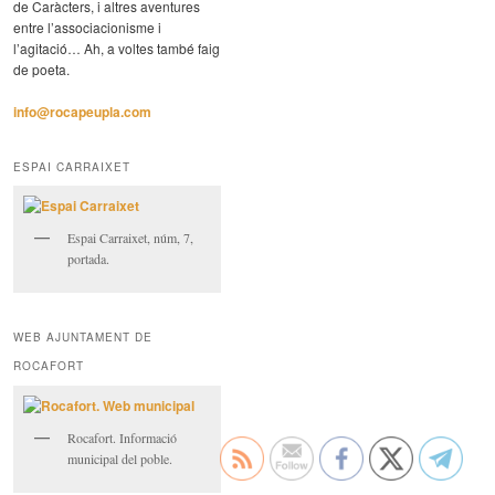
de Caràcters, i altres aventures
entre l’associacionisme i
l’agitació… Ah, a voltes també faig
de poeta.
info@rocapeupla.com
ESPAI CARRAIXET
Espai Carraixet, núm, 7,
portada.
WEB AJUNTAMENT DE
ROCAFORT
Rocafort. Informació
municipal del poble.