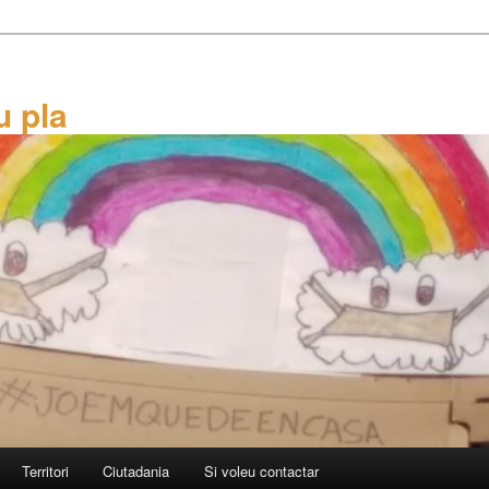
u pla
Territori
Ciutadania
Si voleu contactar