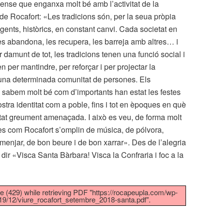
nse que enganxa molt bé amb l’activitat de la
 de Rocafort:
«Les tradicions són, per la seua pròpia
ents, històrics, en constant canvi. Cada societat en
es abandona, les recupera, les barreja amb altres… i
r damunt de tot, les tradicions tenen una funció social i
n per mantindre, per reforçar i per projectar la
una determinada comunitat de persones. Els
s sabem molt bé com d’importants han estat les festes
stra identitat com a poble, fins i tot en èpoques en què
tat greument amenaçada. I això es veu, de forma molt
les com Rocafort s’omplin de música, de pólvora,
n menjar, de bon beure i de bon xarrar». Des de l’alegria
dir «Visca Santa Bàrbara! Visca la Confraria i foc a la
 (429) while retrieving PDF "https://rocapeupla.com/wp-
19/12/viure_rocafort_setembre_2018-santa.pdf".