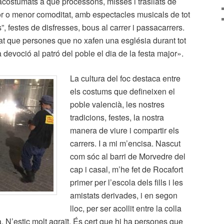
costumats a què processons, misses i trasllats de
r o menor comoditat, amb espectacles musicals de tot
”, festes de disfresses, bous al carrer i passacarrers.
tat que persones que no xafen una església durant tot
 devoció al patró del poble el dia de la festa major».
La cultura del foc destaca entre
els costums que defineixen el
poble valencià, les nostres
tradicions, festes, la nostra
manera de viure i compartir els
carrers. I a mi m’encisa. Nascut
com sóc al barri de Morvedre del
cap i casal, m’he fet de Rocafort
primer per l’escola dels fills i les
amistats derivades, i en segon
lloc, per ser acollit entre la colla
 N’estic molt agraït. És cert que hi ha persones que