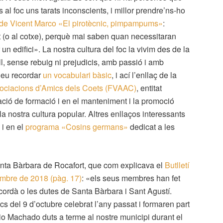
 al foc uns tarats inconscients, i millor prendre’ns-ho
le de Vicent Marco «El pirotècnic, pimpampums»
:
(o al cotxe), perquè mai saben quan necessitaran
un edifici». La nostra cultura del foc la vivim des de la
ll, sense rebuig ni prejudicis, amb passió i amb
deu recordar
un vocabulari bàsic
, i ací l’enllaç de la
ociacions d’Amics dels Coets (FVAAC)
, entitat
ació de formació i en el manteniment i la promoció
a nostra cultura popular. Altres enllaços interessants
i en el
programa «Cosins germans»
dedicat a les
nta Bàrbara de Rocafort, que com explicava el
Butlletí
embre de 2018 (pàg. 17)
: «els seus membres han fet
a cordà o les dutes de Santa Bàrbara i Sant Agustí.
s del 9 d’octubre celebrat l’any passat i formaren part
io Machado duts a terme al nostre municipi durant el