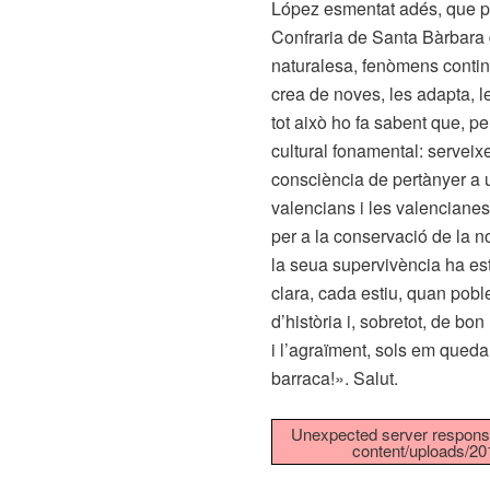
López esmentat adés, que pe
Confraria de Santa Bàrbara
naturalesa, fenòmens conting
crea de noves, les adapta, l
tot això ho fa sabent que, pe
cultural fonamental: serveixe
consciència de pertànyer a 
valencians i les valenciane
per a la conservació de la no
la seua supervivència ha es
clara, cada estiu, quan pob
d’història i, sobretot, de bo
i l’agraïment, sols em queda 
barraca!». Salut.
Unexpected server response
content/uploads/20