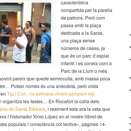
característica
compartida per la parella
de patrons. Però com
passa amb la plaça
dedicada a la Santa,
una plaça sense
números de cases, ja
que és un parc d’esplai
infantil i es coneix com a
Parc de la Llum o més
sovint pareix que quede semioculta, amb massa poca
ltre… Potser només és una anècdota, però crida
eien
Tip i Coll, «la setmana vinent parlarem del
m organitza les festes… En Rocafort la colla dels
aria de Santa Bàrbara
, i realment esta era la veta que
va l’historiador Ximo López en el nostre llibret de
stes populars i consciència col·lectiva», pàgines 14-