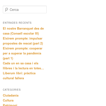
C
e
r
c
ENTRADES RECENTS
a
El nostre Barranquet des de
casa (Consell escolar III)
Eixirem prompte: impulsar
propostes de rescat (part 2)
Eixirem prompte: cooperar
per a superar la pandèmia
(part 1)
Cada un en sa casa i els
llibres i la lectura en totes…
Liberum libri: pràctica
cultural fallera
CATEGORIES
Ciutadania
Cultura
Patrimoni