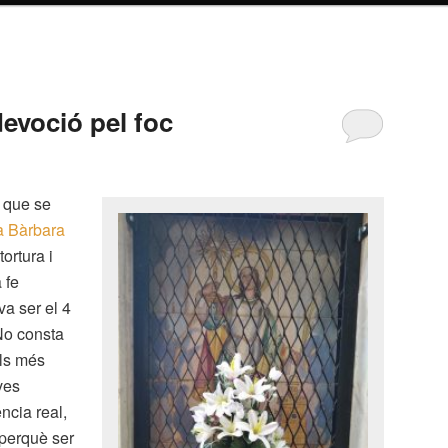
evoció pel foc
 que se
a Bàrbara
tortura i
 fe
 va ser el 4
No consta
els més
ves
ncia real,
 perquè ser