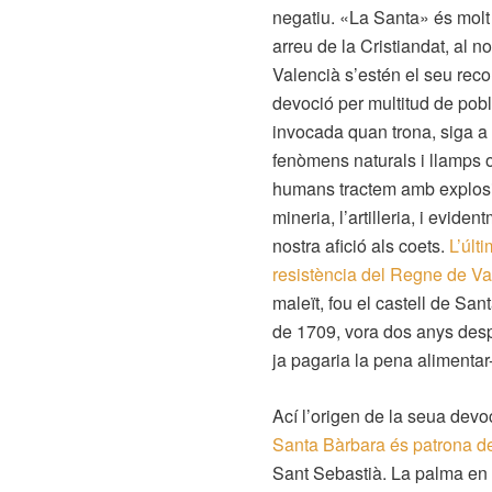
negatiu. «La Santa» és molt
arreu de la Cristiandat, al n
Valencià s’estén el seu reco
devoció per multitud de pobl
invocada quan trona, siga a
fenòmens naturals i llamps 
humans tractem amb explosi
mineria, l’artilleria, i evident
nostra afició als coets.
L’últ
resistència del Regne de Va
maleït, fou el castell de San
de 1709, vora dos anys desp
ja pagaria la pena alimentar
Ací l’origen de la seua devo
Santa Bàrbara és patrona de
Sant Sebastià. La palma en 