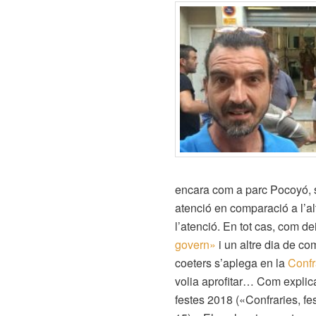
encara com a parc Pocoyó, 
atenció en comparació a l’a
l’atenció. En tot cas, com d
govern»
i un altre dia de co
coeters s’aplega en la
Confr
volia aprofitar… Com explica
festes 2018 («Confraries, fe