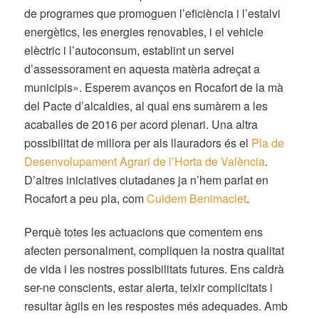
de programes que promoguen l’eficiència i l’estalvi
energètics, les energies renovables, i el vehicle
elèctric i l’autoconsum, establint un servei
d’assessorament en aquesta matèria adreçat a
municipis».
Esperem avanços en Rocafort de la mà
del Pacte d’alcaldies, al qual ens sumàrem a les
acaballes de 2016 per acord plenari. Una altra
possibilitat de millora per als llauradors és el
Pla de
Desenvolupament Agrari de l’Horta de València
.
D’altres iniciatives ciutadanes ja n’hem parlat en
Rocafort a peu pla, com
Cuidem Benimaclet
.
Perquè totes les actuacions que comentem ens
afecten personalment, compliquen la nostra qualitat
de vida i les nostres possibilitats futures. Ens caldrà
ser-ne conscients, estar alerta, teixir complicitats i
resultar àgils en les respostes més adequades. Amb