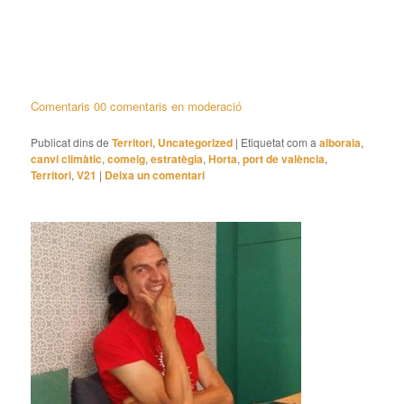
Comentaris 00 comentaris en moderació
Publicat dins de
Territori
,
Uncategorized
|
Etiquetat com a
alboraia
,
canvi climàtic
,
comeig
,
estratègia
,
Horta
,
port de valència
,
Territori
,
V21
|
Deixa un comentari