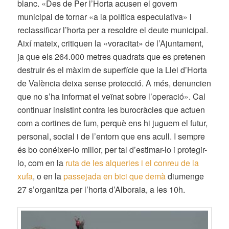
blanc. «Des de Per l’Horta acusen el govern
municipal de tornar «a la política especulativa» i
reclassificar l’horta per a resoldre el deute municipal.
Així mateix, critiquen la «voracitat» de l’Ajuntament,
ja que els 264.000 metres quadrats que es pretenen
destruir és el màxim de superfície que la Llei d’Horta
de València deixa sense protecció. A més, denuncien
que no s’ha informat el veïnat sobre l’operació». Cal
continuar insistint contra les burocràcies que actuen
com a cortines de fum, perquè ens hi juguem el futur,
personal, social i de l’entorn que ens acull. I sempre
és bo conéixer-lo millor, per tal d’estimar-lo i protegir-
lo, com en la
ruta de les alqueries i el conreu de la
xufa
, o en la
passejada en bici que demà
diumenge
27 s’organitza per l’horta d’Alboraia, a les 10h.