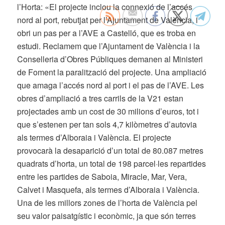
l’Horta:
«El projecte inclou la connexió de l’accés
nord al port, rebutjat per l’Ajuntament de
València, i
obri un pas per a l’AVE a Castelló, que es troba en
estudi. Reclamem que
l’Ajuntament de València i la
Conselleria d’Obres Públiques demanen al Ministeri
de
Foment la paralització del projecte.
Una ampliació
que amaga l’accés nord al port i el pas de l’AVE.
Les
obres d’ampliació a tres carrils de la V21 estan
projectades amb un cost de 30
milions d’euros, tot i
que s’estenen per tan sols 4,7 kilòmetres d’autovia
als termes
d’Alboraia i València. El projecte
provocarà la desaparició d’un total de 80.087 metres
quadrats d’horta, un total de 198 parcel·les repartides
entre les partides de Saboia,
Miracle, Mar, Vera,
Calvet i Masquefa, als termes d’Alboraia i València.
Una de les millors
zones de l’
horta de València pel
seu valor paisatgístic i econòmic, ja que són terres