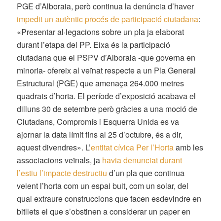
PGE d’Alboraia, però continua la denúncia d’haver
impedit un autèntic procés de participació ciutadana
:
«Presentar al·legacions sobre un pla ja elaborat
durant l’etapa del PP. Eixa és la participació
ciutadana que el PSPV d’Alboraia -que governa en
minoria- ofereix al veïnat respecte a un Pla General
Estructural (PGE) que amenaça 264.000 metres
quadrats d’horta. El període d’exposició acabava el
dilluns 30 de setembre però gràcies a una moció de
Ciutadans, Compromís i Esquerra Unida es va
ajornar la data límit fins al 25 d’octubre, és a dir,
aquest divendres». L’
entitat cívica Per l’Horta
amb les
associacions veïnals, ja
havia denunciat durant
l’estiu l’impacte destructiu
d’un pla que continua
veient l’horta com un espai buit, com un solar, del
qual extraure construccions que facen esdevindre en
bitllets el que s’obstinen a considerar un paper en