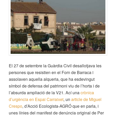
El 27 de setembre la Guàrdia Civil desallotjava les
persones que resistien en el Forn de Barraca i
assolaven aquella alqueria, que ha esdevingut
símbol de defensa del patrimoni viu de l’horta i de
l’absurda ampliació de la V21. Ací una
crònica
d’urgència en Espai Carraixet
, un
article de Miguel
Crespo
, d’Acció Ecologista-AGRÓ que en parla, i
unes línies del manifest de denúncia original de Per