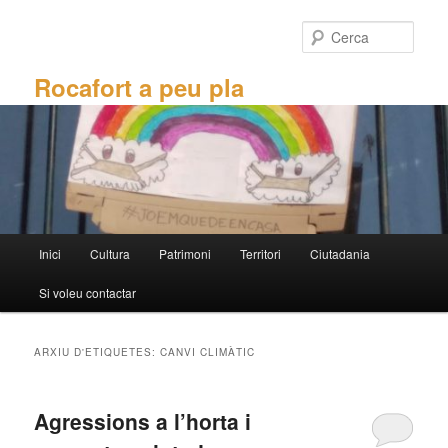
Aneu
Aneu
al
al
Cerca
contingut
contingut
principal
secundari
Rocafort a peu pla
Menú
Inici
Cultura
Patrimoni
Territori
Ciutadania
principal
Si voleu contactar
ARXIU D'ETIQUETES:
CANVI CLIMÀTIC
Agressions a l’horta i