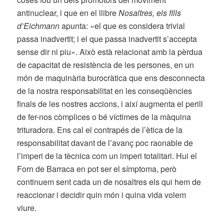
antinuclear, i que en el llibre
Nosaltres, els fills
d’Eichmann
apunta: «el que es considera trivial
passa inadvertit; i el que passa inadvertit s’accepta
sense dir ni piu». Això està relacionat amb la pèrdua
de capacitat de resistència de les persones, en un
món de maquinària burocràtica que ens desconnecta
de la nostra responsabilitat en les conseqüències
finals de les nostres accions, i així augmenta el perill
de fer-nos còmplices o bé víctimes de la màquina
trituradora. Ens cal el contrapés de l’ètica de la
responsabilitat davant de l’avanç poc raonable de
l’imperi de la tècnica com un imperi totalitari. Hui el
Forn de Barraca en pot ser el símptoma, però
continuem sent cada un de nosaltres els qui hem de
reaccionar i decidir quin món i quina vida volem
viure.