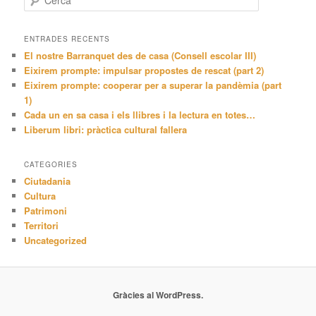
e
r
c
ENTRADES RECENTS
a
El nostre Barranquet des de casa (Consell escolar III)
Eixirem prompte: impulsar propostes de rescat (part 2)
Eixirem prompte: cooperar per a superar la pandèmia (part
1)
Cada un en sa casa i els llibres i la lectura en totes…
Liberum libri: pràctica cultural fallera
CATEGORIES
Ciutadania
Cultura
Patrimoni
Territori
Uncategorized
Gràcies al WordPress.