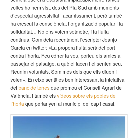
voltes ho hem vist, des del Pla Sud amb moments
d’especial agressivitat i acarnissament, però també
ha crescut la consciència, l’organització popular i la
solidaritat… No ens volem sotmetre, i la lluita
continua. Com deia recentment l’escriptor Joanjo
Garcia en twitter: «La propera lluita serà del port
contra l’horta. Feu córrer la veu, porteu els amics a
passejar el paisatge, a què el facen i el senten seu.
Reunim voluntats. Som més dels que ells diuen i
volen». En eixe sentit és ben interessant la iniciativa
del
banc de terres
que promou el Consell Agrari de
València, i també els
vídeos sobre els pobles de
l’horta
que pertanyen al municipi del cap i casal.